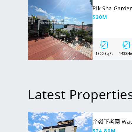
For Sale
Pik Sha Gar
定
$30M
價
1800
Sq Ft
1438
Ne
Latest Propertie
For Sale
企嶺下老圍 Water
定
$24.80M