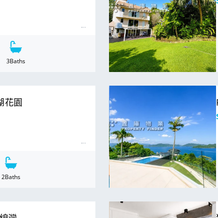
3
Baths
For Sale
 滿湖花園
2
Baths
For Sale