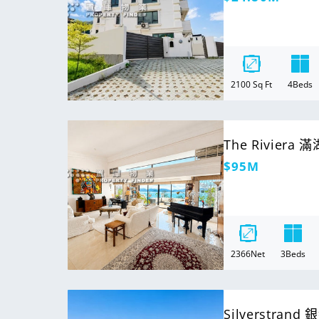
價
2100
Sq Ft
4
Beds
For Sale
The Riviera
定
$95M
價
2366
Net
3
Beds
For Rent
Silverstrand