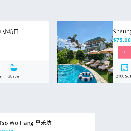
For Rent
au 小坑口
Sheun
定
$75,00
價
s
3
Baths
2100
Sq 
Tso Wo Hang 早禾坑