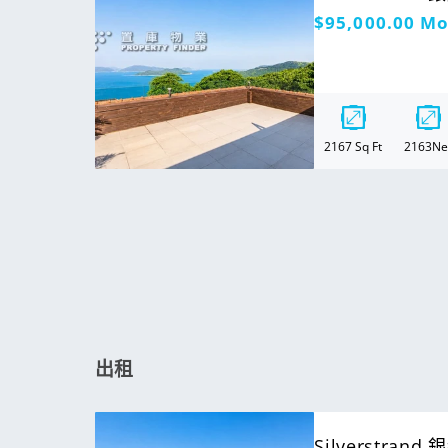
定
$95,000.00
Mo
價
2167
Sq Ft
2163
Ne
出租
For Rent
Silverstrand