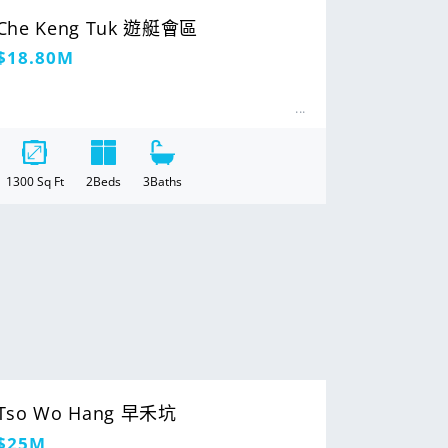
Che Keng Tuk 遊艇會區
定
$18.80M
價
1300
Sq Ft
2
Beds
3
Baths
Tso Wo Hang 早禾坑
定
$25M