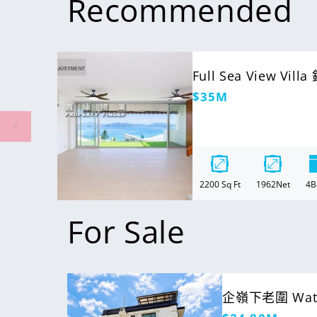
Recommended
For Sale
Full Sea View Vil
定
$35M
價
2200
Sq Ft
1962
Net
4
B
For Sale
For Sale
企嶺下老圍 Water