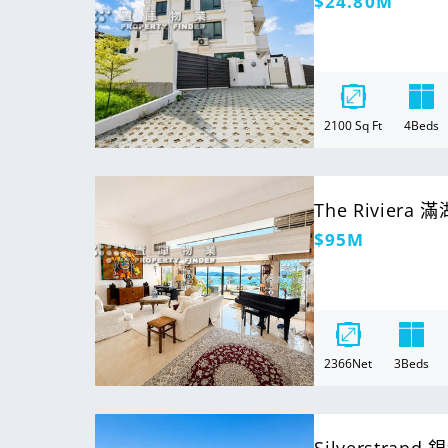
定
$24.80M
價
2100
Sq Ft
4
Beds
For Sale
The Riviera
定
$95M
價
2366
Net
3
Beds
For Sale