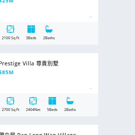
定
$25M
價
2100
Sq Ft
3
Beds
2
Baths
Prestige Villa 尊貴別墅
定
$85M
價
2700
Sq Ft
2404
Net
5
Beds
2
Baths