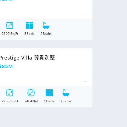
價
2100
Sq Ft
3
Beds
2
Baths
Prestige Villa 尊貴別墅
定
$85M
價
2700
Sq Ft
2404
Net
5
Beds
2
Baths