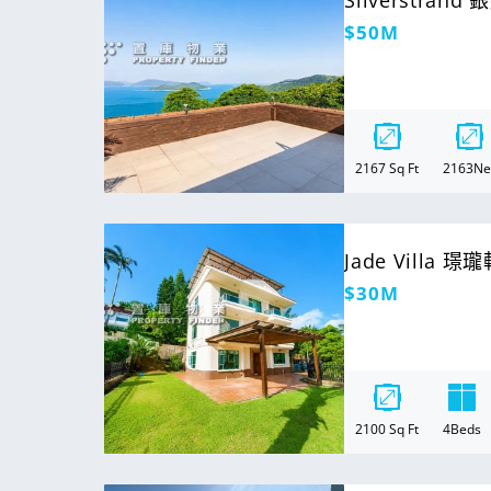
Silverstrand
定
$50M
價
2167
Sq Ft
2163
Ne
For Sale
Jade Villa 璟
定
$30M
價
2100
Sq Ft
4
Beds