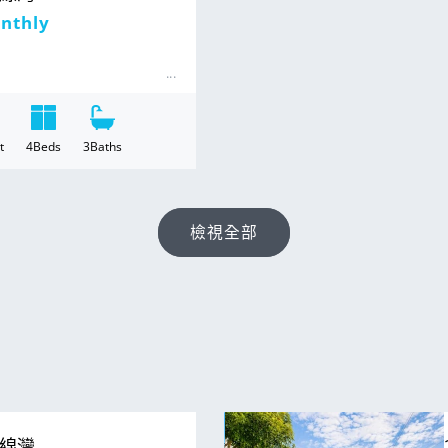
nthly
t
4
Beds
3
Baths
檢視全部
For Rent
 銀線灣