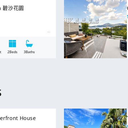
For Sale
den 碧沙花園
t
2
Beds
3
Baths
s
For Sale
front House