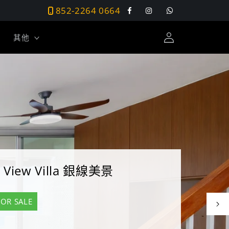
852-2264 0664
Facebook
Instagram
Tumblr
登
其他
入
ea View Villa 銀線美景
FOR SALE