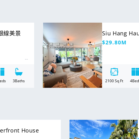
For Sale
la 銀線美景
Siu Hang H
定
$29.80M
價
eds
3
Baths
2100
Sq Ft
4
Bed
For Sale
front House