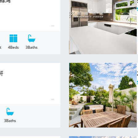
 銀線灣
t
4
Beds
3
Baths
For Sale
瓏軒
3
Baths