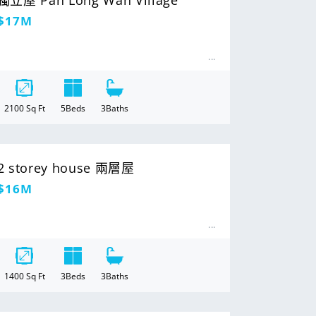
獨立屋 Pan Long Wan Village
定
$17M
價
2100
Sq Ft
5
Beds
3
Baths
2 storey house 兩層屋
定
$16M
價
1400
Sq Ft
3
Beds
3
Baths